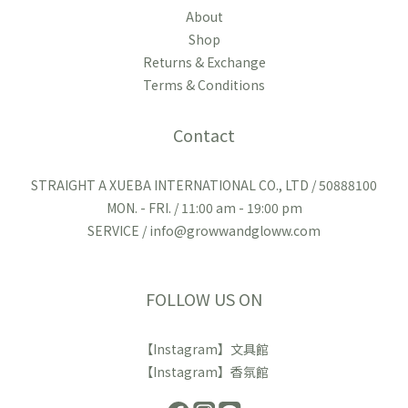
About
Shop
Returns & Exchange
Terms & Conditions
Contact
STRAIGHT A XUEBA INTERNATIONAL CO., LTD / 50888100
MON. - FRI. / 11:00 am - 19:00 pm
SERVICE / info@growwandgloww.com
FOLLOW US ON
【Instagram】文具館
【Instagram】香氛館