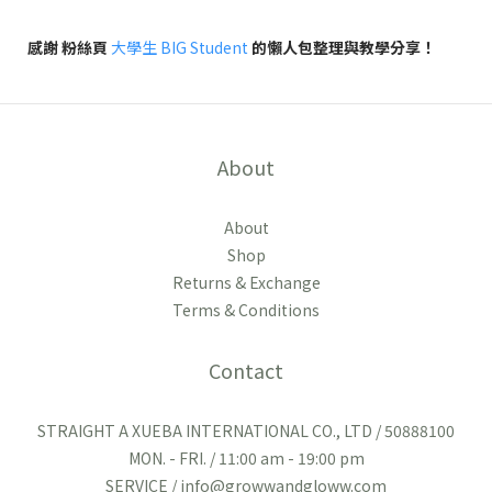
感謝 粉絲頁
大學生 BIG Student
的懶人包整理與教學分享！
About
About
Shop
Returns & Exchange
Terms & Conditions
Contact
STRAIGHT A XUEBA INTERNATIONAL CO., LTD / 50888100
MON. - FRI. / 11:00 am - 19:00 pm
SERVICE / info@growwandgloww.com