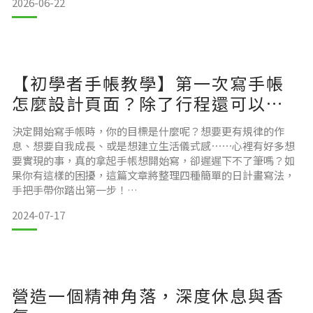
2026-06-22
起，Groww & Gloww 於市面上繼續上架與販售下列已完成PIF
建置
【初學者手帳教學】第一次寫手帳
怎麼設計頁面？除了行程還可以寫
什麼？
決定開始寫手帳時，你的目標是什麼呢？想要更有規律的作
息、想要自我成長、或是想建立生活儀式感⋯⋯心裡有好多想
要實現的事，真的拿起手帳想開始寫，卻遲遲下不了筆嗎？如
果你有這樣的困擾，這篇文章將整理四種簡單的日計畫寫法，
手把手帶你踏出第一步！
2024-07-17
手帳怎麼寫？如何用手帳規劃生活、反思成長
透過寫下生活的規劃、復盤，更深刻的思考自己的目標，持續
營造一個精神角落，深度休息與香
進行目標執行的規劃與進度追蹤。而這樣的日計畫寫法並沒有
任何侷限，可以因應個人想要著重紀錄的重點進行調整。