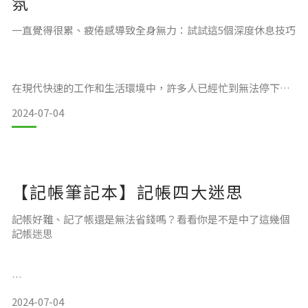
氛
一直覺得很累、疲倦感導致全身無力：試試這5個深度休息技巧
最簡單的方法，可以把日計畫頁面分成 3~5
在現代快速的工作和生活環境中，許多人已經忙到無法停下
來。即便是在假日盡情耍廢、滑手機、或是睡覺補眠，仍然感
2024-07-04
覺不到充電的效果。有時候，不僅是身體累，心理也會感到疲
憊。如果我們沒有進行深度休息，精神狀態會持續消耗，無法
恢復。
【記帳筆記本】記帳四大迷思
這篇文章將教大家如何辨識自己需要深度休息的時刻，以及有
哪些方式和香氛產品可以幫助達到深度休息，讓身心都得到真
記帳好難、記了帳還是無法省錢嗎？看看你是不是中了這幾個
正的放鬆。
記帳迷思
你有沒有記帳習慣呢？記帳，是好好理財的第一步，了解自己
2024-07-04
有多少收入、支出，以及是否達到健康的收支平衡，都需要靠