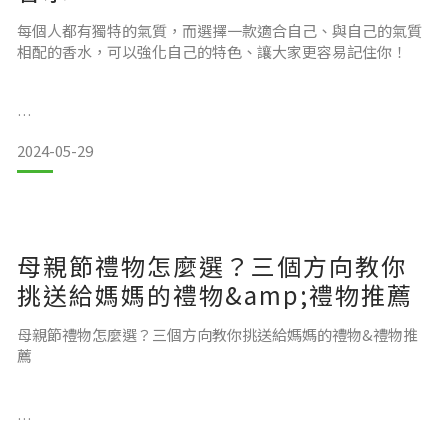
每個人都有獨特的氣質，而選擇一款適合自己、與自己的氣質
其實記帳沒有想像
相配的香水，可以強化自己的特色、讓大家更容易記住你！
未獲取有用資訊：花很多時間看，卻沒有想要的收穫。
無法轉換成長期記憶：當下有啟發、想法，但看完就忘了。
挑香水小秘訣
2024-05-29
可以先想想看自己的人格特質，例如：溫柔、活潑、外向、沈
穩等等。接著可以根據個性特質，來匹配適合的香水，比如花
想要改善閱讀盲點，
香會讓人聯想到浪漫、溫柔，柑橘調讓人聯想到活潑、外向，
木質調則給人沈穩、成熟感受。透過這樣的初步分類與自我認
母親節禮物怎麼選？三個方向教你
識，能幫助你找到適合的香水哦！
挑送給媽媽的禮物&amp;禮物推薦
母親節禮物怎麼選？三個方向教你挑送給媽媽的禮物&禮物推
Groww & Gloww 的 MBTI 推薦香水
薦
在接下來的文章中，我們將根據不同的MBTI人
2024的母親節就在五月第二個星期日囉！你準備好如何替媽媽