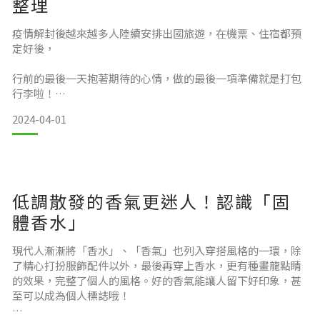
整理
出遊時間的制定大多會跟著連續假期安排，但如果有更多自由
疫情解封後越來越多人陸續安排出國旅遊，在機票、住宿都預
空間的話，不妨先上訂票網站查詢哪個時段是淡季，玩起來會
定好後，
更舒適。
行前的最後一天抱著期待的心情，做的最後一項準備就是打包
確定出遊時間後，就可以儘早預定機票了！也要記得要留意護
行李啦！
照是否過期、當地旅遊需不需要簽證等等，文書辦理都需要時
間，一定要儘早確認好這些資訊哦！
2024-04-01
但是出國的行李準備包羅萬象，要是想到什麼就放什麼，很容
易會有所缺漏。
低調散發的香氣更迷人！認識「固
這篇文章就帶大家一起系統性地整理出國行李清單，也會介紹
預定
出國必帶的香氛好物哦！
體香水」
現代人漸漸將「香水」、「香氣」也列入穿搭風格的一環，除
行李限制
了精心打扮服飾配件以外，最後再穿上香水，更有種畫龍點睛
的效果，完整了個人的風格。好的香氣能讓人留下好印象，甚
為了航班安全，有許多不能攜帶的物品，為了讓航行前的安檢
至可以成為個人標誌哦！
過程更順利，也要再次檢查有沒有誤帶了違禁品喔！