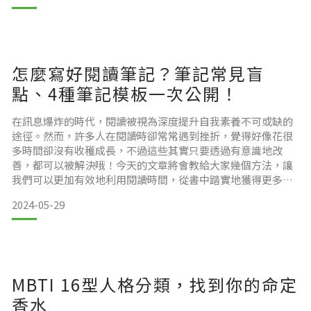
想想看，你是否有以下這些情況呢？
記帳才能完成。可是每天記帳其實不容易，很容易會因為不知
道記帳的目的而半途而廢。這篇文章將帶領你破解記帳迷思、
認識記帳技巧，幫助你持之以恆的記帳！
怎麼寫好閱讀筆記？筆記常見盲
點、4種筆記模板一次公開！
即便才剛睡醒還是覺得累
💛記帳筆記本💛 https://growwandgloww.com.tw/ATICF
在訊息爆炸的時代，閱讀被視為深度提升自我素養不可或缺的
途徑。然而，許多人在閱讀時卻常常遇到挫折，覺得好像花很
多時間卻沒有收穫成長，不過這些其實只要透過有意識地改
常見記帳迷思
善，都可以被解決哦！今天的文章將會教給大家幾個方法，讓
我們可以更加有效地利用閱讀時間，從書中踏實地獲得更多收
穫！
2024-05-29
閱讀常見盲點
MBTI 16型人格分類，找到你的命定
香水
。記帳很花時間
閱讀動機不明：不知道自己為什麼要看這本書。