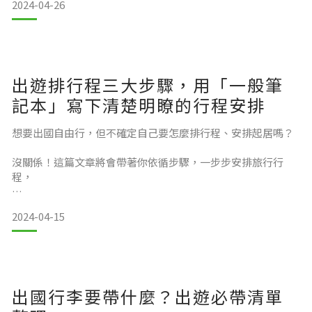
2024-04-26
慶祝了嗎？很多人都會在母親節期間，精心選擇禮物，來表達
對媽媽的感激和愛意。挑選一個令人滿意的母親節禮物很有挑
戰性，如何選擇一份真正能夠反映媽媽個性和喜好的禮物呢？
這篇文章中，我們將給你一些挑選禮物的建議與方向，也將推
薦幾款能讓媽媽感到開心的禮物哦！
出遊排行程三大步驟，用「一般筆
母親節禮物挑選方向
記本」寫下清楚明瞭的行程安排
想要出國自由行，但不確定自己要怎麼排行程、安排起居嗎？
沒關係！這篇文章將會帶著你依循步驟，一步步安排旅行行
程，
如果對於挑選送給媽媽的母親節禮物沒有想法，以下是可以參
考的方向：
讓你出發前信心滿滿，到新城市也能充滿餘裕、盡情享受旅
2024-04-15
程！
確定出遊時間、預定機票/車票
根
出國行李要帶什麼？出遊必帶清單