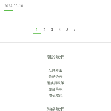
2024-03-10
近期除了傳統液體香水外，固體香水也因為方便、易於補香等
特性，受到大家的喜愛。今天的文章就來和大家介紹關於「固
體香水」的相關知識。
1
2
3
4
5
固體香水是什麼？
關於我們
固體香水和香水都是以散發香味為主，不同之處在於香水通常
托運行李禁帶物品
含有酒精，使得香味能夠更迅速擴散，擁有較高的擴香性。
而固體香水則以天然油脂、精油等成分製成，
品牌故事
最新公告
退換貨政策
服務條款
隱私政策
聯絡我們