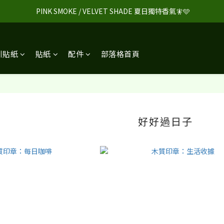
 PINK SMOKE / VELVET SHADE 夏日獨特香氣🧚🩵
引貼紙
貼紙
配件
部落格首頁
好好過日子