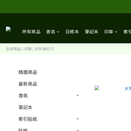
所有商品
香氛
日帳本
筆記本
印章
索
全部商品
/
印章
/
好好過日子
精選商品
最新商品
香氛
筆記本
索引貼紙
貼紙