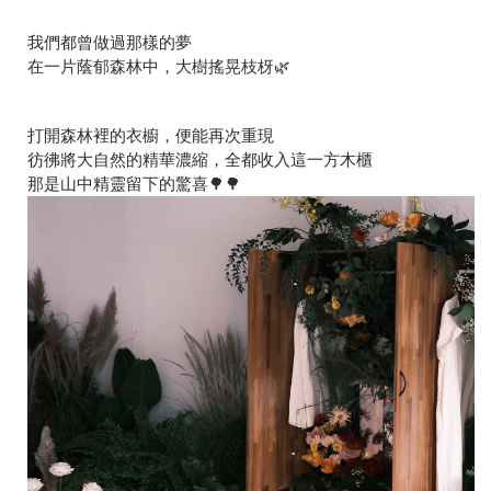
我們都曾做過那樣的夢
在一片蔭郁森林中，大樹搖晃枝枒🌿
打開森林裡的衣櫥，便能再次重現
彷彿將大自然的精華濃縮，全都收入這一方木櫃
那是山中精靈留下的驚喜🌳🌳