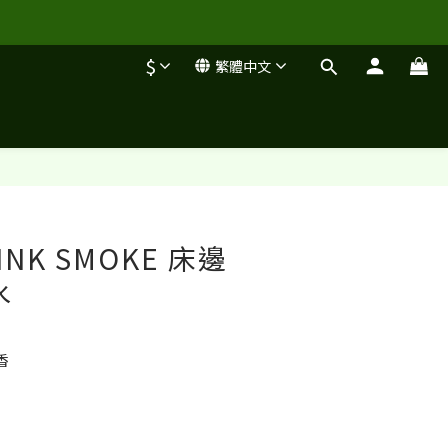
$
繁體中文
INK SMOKE 床邊
水
香