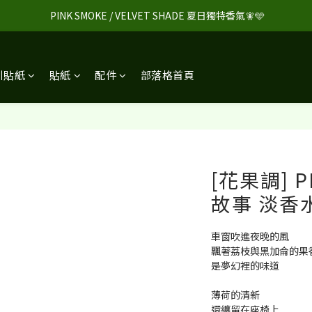
 PINK SMOKE / VELVET SHADE 夏日獨特香氣🧚🩵
引貼紙
貼紙
配件
部落格首頁
[花果調] P
故事 淡香
車窗吹進夜晚的風
飄著荔枝與黑加侖的果
是夢幻裡的味道
薄荷的清新
還纏留在座椅上