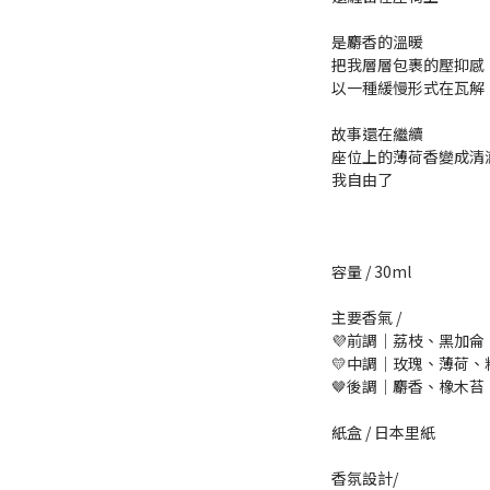
是麝香的溫暖
把我層層包裹的壓抑感
以一種緩慢形式在瓦解
故事還在繼續
座位上的薄荷香變成清
我自由了
容量 / 30ml
主要香氣 /
💜前調｜荔枝、黑加侖
💛中調｜玫瑰、薄荷、
🤎後調｜麝香、橡木苔
紙盒 / 日本里紙 
香氛設計/ 