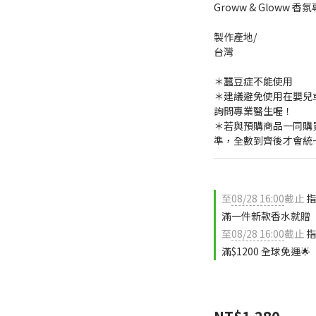
Groww & Gloww 
製作產地/
台灣
＊蠶豆症不能使用
＊建議避免使用在嬰兒
詢問專業醫生喔！
＊若與預購商品一同購
準，全數到齊後才會統
至
08/28 16:00
截止
指
滿一件新款香水就贈〖
至
08/28 16:00
截止
指
滿$1200 全球免運🌟