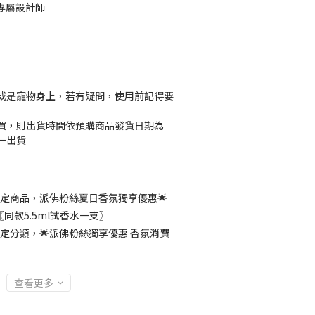
香氛專屬設計師
或是寵物身上，若有疑問，使用前記得要
買，則出貨時間依預購商品發貨日期為
一出貨
定商品，派佛粉絲夏日香氛獨享優惠🌟
同款5.5ml試香水一支〗
定分類，🌟派佛粉絲獨享優惠 香氛消費
查看更多