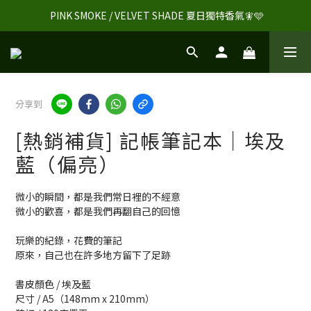
 PINK SMOKE / VELVET SHADE 夏日獨特香氣🧚🩵
分享到
[熱銷補貨] 記帳筆記本｜埃及
藍（偏亮）
微小的瞬間，都是我們常日裡的不經意
微小的歡喜，都是我們再翻自己的回憶
玩樂的紀錄，花費的筆記
原來，自己也在許多地方留下了足跡
書皮顏色 / 埃及藍
尺寸 / A5（148mm x 210mm）