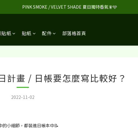
 PINK SMOKE / VELVET SHADE 夏日獨特香氣🧚🩵
引貼紙
貼紙
配件
部落格首頁
 日計畫 / 日帳要怎麼寫比較好？
2022-11-02
的小細節，都裝進日帳本中📝