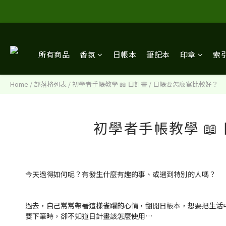
所有商品
香氛
日帳本
筆記本
印章
索
Home
/
部落格列表
/
初學者手帳教學 📖 日計畫 / 日帳要怎麼寫比較好？
初學者手帳教學 📖
今天過得如何呢？有發生什麼有趣的事、或遇到特別的人嗎？
過去，自己常常帶著這樣雀躍的心情，翻開日帳本，想要把生活中
要下筆時，卻不知道日計畫該怎麼使用…